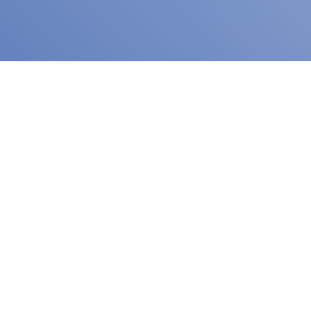
首页
论文/报告
道尔生物Claudin 18.2抗体临床前研究结果荣登《Frontiers in
Immunology》
公司自主研发的靶向Claudin 18.2的人源化单域抗体( VHH-Fc）临床前研究结果
在国际免疫学会联盟(IUIS)的官方期刊《Frontiers in immunology》上发表
了解更多
2024-07-01
道尔生物DR10627临床前研究结果在《Diabetes, Metabolic Syndrome and
Obesity》发表
公司和浙江和泽医药合作研发的新型GLP-1R/GIPR双激动剂DR10627的临床前
研究结果在《Diabetes, Metabolic Syndrome and Obesity》上发表
了解更多
2024-04-16