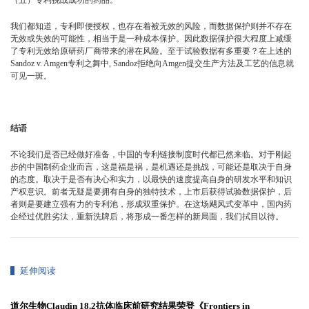
（五）专利挑战成功的药品。
我们都知道，专利即便授权，也存在着被无效的风险，而数据保护则并不存在
无效或失效的可能性，相当于是一种成本保护。因此数据保护很大程度上减缓
了专利无效给原研药厂商带来的潜在风险。至于试验数据有多重要？在上述的
Sandoz v. Amgen专利之舞中, Sandoz拒绝向Amgen提交生产方法及工艺的信息就
可见一斑。
结语
不论我们是否已经做好准备，中国的专利链接制度时代都已然来临。对于刚起
步的中国制药企业而言，这是福是祸，是机遇还是挑战，可能还是取决于自身
的态度。取决于是否有决心和实力，以最快的速度提高自身的研发水平和知识
产权意识。前者无疑是要拥有自身的独特技术，上市后获得试验数据保护，后
者则是要建立强有力的专利池，形成双重保护。在这场飓风式变革中，国内药
企经过优胜劣汰，重新洗牌后，将形成一番怎样的新局面，我们拭目以待。
延伸阅读
道尔生物Claudin 18.2抗体临床前研究结果荣登《Frontiers in