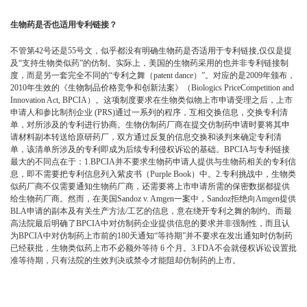
生物药是否也适用专利链接？
不管第42号还是55号文，似乎都没有明确生物药是否适用于专利链接,仅仅是提
及“支持生物类似药”的仿制。实际上，美国的生物药采用的也并非专利链接制
度，而是另一套完全不同的“专利之舞（patent dance）”。对应的是2009年颁布，
2010年生效的《生物制品价格竞争和创新法案》（Biologics PriceCompetition and
Innovation Act, BPCIA）。这项制度要求在生物类似物上市申请受理之后，上市
申请人和参比制剂企业 (PRS)通过一系列的程序，互相交换信息，交换专利清
单，对所涉及的专利进行协商。生物仿制药厂商在提交仿制药申请时要将其申
请材料副本转送给原研药厂，双方通过反复的信息交换和谈判来确定专利清
单，该清单所涉及的专利即成为后续专利侵权诉讼的基础。BPCIA与专利链接
最大的不同点在于：1.BPCIA并不要求生物药申请人提供与生物药相关的专利信
息，即不需要把专利信息列入紫皮书（Purple Book）中。2.专利挑战中，生物类
似药厂商不仅需要通知生物药厂商，还需要将上市申请所需的保密数据都提供
给生物药厂商。然而，在美国Sandoz v. Amgen一案中，Sandoz拒绝向Amgen提供
BLA申请的副本及有关生产方法/工艺的信息，意在绕开专利之舞的制约。而最
高法院最后明确了BPCIA中对仿制药企业提供信息的要求并非强制性，而且认
为BPCIA中对仿制药上市前的180天通知“等待期”并不要求在发出通知时仿制药
已经获批，生物类似药上市不必额外等待 6 个月。3.FDA不会就侵权诉讼设置批
准等待期，只有法院的生效判决或禁令才能阻却仿制药的上市。