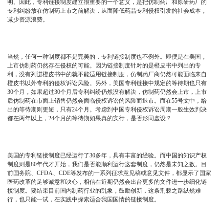
明。因此，专利链接制度建立很重要的一个意义，是把仿制药厂和原研药厂的
专利纠纷放在仿制药上市之前解决，从而降低药品专利侵权引发的社会成本，
减少资源浪费。
当然，任何一种制度都不是完美的，专利链接制度也不例外。即便是在美国，
上市仿制药仍然存在侵权的可能。因为链接制度针对的是橙皮书中列出的专
利，没有列进橙皮书中的就不能适用链接制度，仿制药厂商仍然可能面临来自
橙皮书以外专利的侵权诉讼风险。另外，美国专利链接中规定的等待期也只有
30个月，如果超过30个月后专利纠纷仍然没有解决，仿制药仍然会上市，上市
后仿制药在市面上销售仍然会面临侵权诉讼的风险而退市。而在55号文中，给
出的等待期则更短，只有24个月。考虑到中国专利侵权诉讼周期一般生效判决
都在两年以上，24个月的等待期如果真的实行，是否形同虚设？
美国的专利链接制度已经运行了30多年，具有丰富的经验。而中国的知识产权
制度则是80年代才开始，我们是否能顺利运行这套制度，仍然是未知之数。目
前国务院、CFDA、CDE等发布的一系列征求意见稿或意见文件，都显示了国家
医药改革的足够诚意和决心，相信在近期仍然会出台更多的文件进一步细化链
接制度。要结束目前国内制药行业的乱象，鼓励创新，这条荆棘之路纵然难
行，也只能一试，在实践中探索适合我国国情的链接制度。