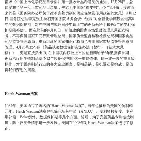
征求《中国上市化学药品目录集》第一批收录品种意见的通知，12月28日，总
局发布了第一批上市药品目录集，被称为中国版“橙皮书”。今年3月份，接踵而
来的是《国务院办公厅关于改革完善仿制药供应保障及使用政策的意见》;4月12
日,国务院总理李克强主持召开国务院常务会议中强调“对创新化学药设置最高6
年的数据保护期；对在中国与境外同步申请上市的创新药给予最长5年的专利保
护期限补偿”。而在此前的4月10日，新组建的国家市场监督管理总局正式揭
牌，不再保留国家工商行政管理总局、国家质量监督检验检疫总局和国家食品
药品监督管理总局，重新组建的国家知识产权局也将由国家市场监督管理总局
管理。4月26号发布的《药品试验数据保护实施办法（暂行）（征求意见
稿）》，更是直接扔出“对在中国境内获批上市的创新药给予6年数据保护期，
创新治疗用生物制品给予12年数据保护期”这一重磅炸弹。这一波一波的重量级
操作，对于置身制药行业的各大企业而言，是福是祸，是机遇还是挑战，是值
得我们深思的问题。
Hatch-Waxman法案
1984年，美国通过了著名的“Hatch-Waxman法案”，当年也被称为美国的仿制药
元年。Hatch-Waxman法案包括简化新药申请（ANDA）、专利链接制度、专利
期补偿、Bolar例外、数据保护期等几个方面。随后，为了完善药品专利链接制
度，防止反竞争情形进一步发展，美国在2003年对Hatch-Waxman法案进行了修
正。