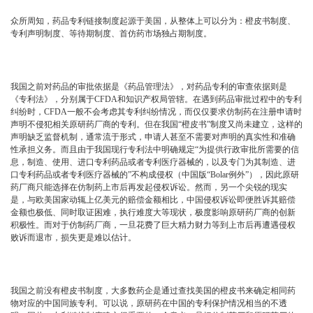
众所周知，药品专利链接制度起源于美国，从整体上可以分为：橙皮书制度、
专利声明制度、等待期制度、首仿药市场独占期制度。
我国之前对药品的审批依据是《药品管理法》，对药品专利的审查依据则是
《专利法》，分别属于CFDA和知识产权局管辖。在遇到药品审批过程中的专利
纠纷时，CFDA一般不会考虑其专利纠纷情况，而仅仅要求仿制药在注册申请时
声明不侵犯相关原研药厂商的专利。但在我国“橙皮书”制度又尚未建立，这样的
声明缺乏监督机制，通常流于形式，申请人甚至不需要对声明的真实性和准确
性承担义务。而且由于我国现行专利法中明确规定“为提供行政审批所需要的信
息，制造、使用、进口专利药品或者专利医疗器械的，以及专门为其制造、进
口专利药品或者专利医疗器械的”不构成侵权（中国版“Bolar例外”），因此原研
药厂商只能选择在仿制药上市后再发起侵权诉讼。然而，另一个尖锐的现实
是，与欧美国家动辄上亿美元的赔偿金额相比，中国侵权诉讼即便胜诉其赔偿
金额也极低、同时取证困难，执行难度大等现状，极度影响原研药厂商的创新
积极性。而对于仿制药厂商，一旦花费了巨大精力财力等到上市后再遭遇侵权
败诉而退市，损失更是难以估计。
我国之前没有橙皮书制度，大多数药企是通过查找美国的橙皮书来确定相同药
物对应的中国同族专利。可以说，原研药在中国的专利保护情况相当的不透