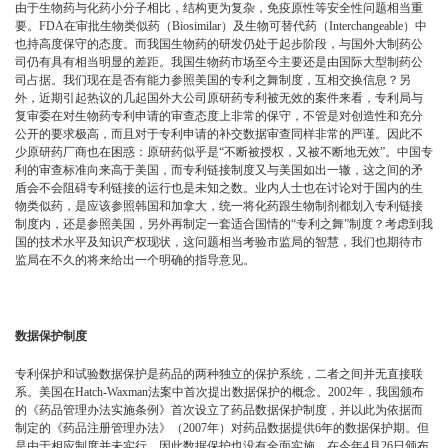
由于生物药与化药小分子相比，结构更为复杂，免疫原性等安全性问题相当重
要。FDA在审批生物类似药（Biosimilar）及生物可替代药（Interchangeable）中
也持高度保守的态度。而我国生物药的研发仍处于起步阶段，与国外大制药公
司仍有具有相当明显的差距。我国生物药市场至今主要还是由国际大型制药公
司占据。我们现在是否有能力参照美国的专利之舞制度，互相交换信息？另
外，近期引起热议的几起国外大公司原研药专利被无效的案件来看，专利局与
复审委在对生物药专利申请的审查态度上非常的保守，不管是对创造性和充分
公开的要求极高，而且对于专利申请的补交数据审查同样非常的严谨。因此不
少原研药厂商也在困惑：原研药似乎是“不断被授权，又被不断地无效”。中国专
利的审查标准向来高于美国，而专利链接制度又与美国如出一辙，这之间的矛
盾会不会阻碍专利链接的运行也是未知之数。业内人士也在讨论对于国内的生
物类似药，是应该参照韩国和加拿大，统一将化药跟生物制剂都划入专利链接
制度内，还是参照美国，另外再制定一套适合国情的“专利之舞”制度？考虑到我
国的技术水平及知识产权现状，这问题相当考验市监局的智慧，我们也期待市
监局在不久的将来给出一个明确的指导意见。
数据保护制度
专利保护和试验数据保护是药品的两种独立的保护系统，二者之间并无直接联
系。美国在Hatch-Waxman法案中首次提出数据保护的概念。2002年，我国颁布
的《药品管理办法实施条例》首次设立了药品数据保护制度，并以此为依据而
制定的《药品注册管理办法》（2007年）对药品数据提供6年的数据保护期。但
是由于相应制度并未实行，因此数据保护也没有全面实施。在今年4月26日颁布