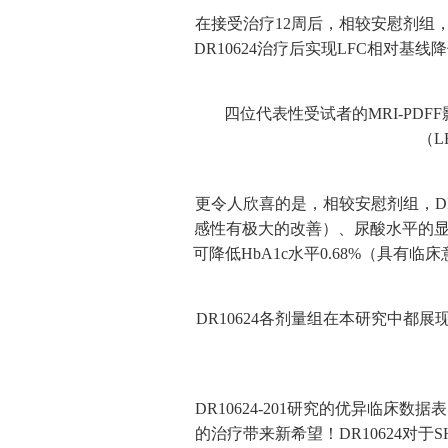
在接受治疗12周后，相较安慰剂组，
DR10624治疗后实现LFC相对基
四位代表性受试者的MRI-PDF
（L
更令人欣喜的是，相较安慰剂组，DR
感性有极大的改善）、尿酸水平的显著
可降低HbA1c水平0.68%（具有
DR10624各剂量组在本研究中
DR10624-201研究的优异临床
的治疗带来新希望！DR10624对