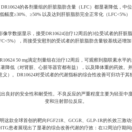
DR10624的各剂量组的肝脏脂肪含量（LFC）都显著降低，中
线降低幅度≥30%、≥50% 以及达到肝脏脂肪完全正常化（LFC<5
F影像学数据显示，接受DR10624治疗12周后的3位受试者的
FC<5%），而接受安慰剂的受试者的肝脏脂肪含量较基线还增
10624 50 mg滴定剂量组在治疗12周后，可观察到脂联素水
降低（对肾脏、心脏等器官都有益），以及降体重的药效。并且在基
临床意义）。DR10624对受试者的代谢指标的综合性改善可归功于
都展现出良好的安全性和耐受性。不良反应的严重程度主要为轻至中度
变和注射部位反应。
数据表明这款全球首创的靶向FGF21R、GCGR、GLP-1R的长效
于SHTG患者展现出了显著的综合改善代谢的疗效：在12周治疗