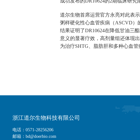
成功发布的DR10624的2期临床
道尔生物首席运营官方永亮对此表示：
粥样硬化性心血管疾病（ASCVD）
结果证明了DR10624在降低甘
意义的显著疗效，高剂量组还体现出
为治疗SHTG、脂肪肝和多种心血管
浙江道尔生物科技有限公司
电话：0571-28256206
邮箱：bd@doerbio.com