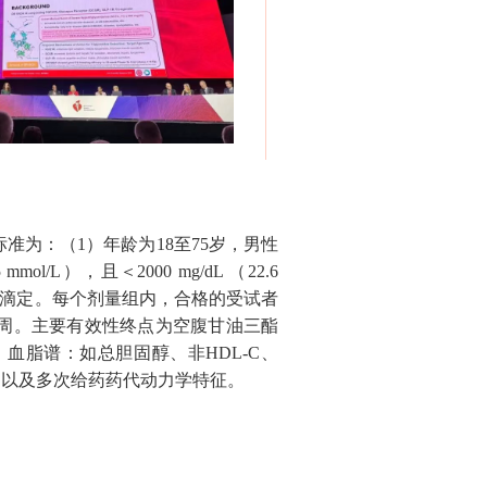
标准为：（1）年龄为18至75岁，男性
l/L），且＜2000 mg/dL （22.6
0 mg滴定。每个剂量组内，合格的受试者
12周。主要有效性终点为空腹甘油三酯
，血脂谱：如总胆固醇、非HDL-C、
等，以及多次给药药代动力学特征。