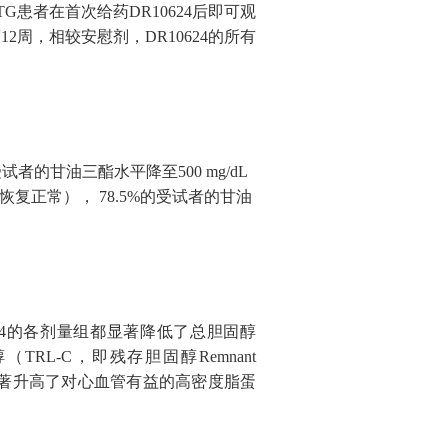
G患者在首次给药DR10624后即可观
周，相较安慰剂，DR10624的所有
试者的甘油三酯水平降至500 mg/dL
恢复正常）， 78.5%的受试者的甘油
624的各剂量组都显著降低了总胆固醇
醇（TRL-C，即残存胆固醇Remnant
624显著升高了对心血管有益的高密度脂蛋