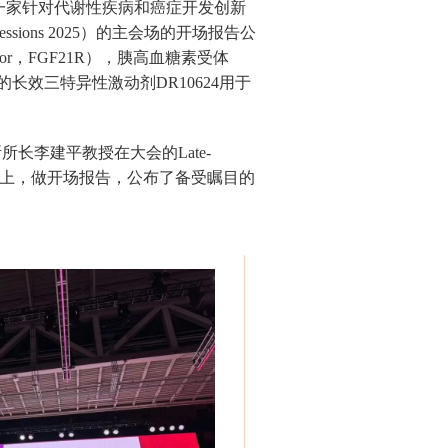
，一家针对代谢性疾病和癌症开发创新
sions 2025）的主会场的开场报告公
eptor，FGF21R），胰高血糖素受体
GLP-1R)的长效三特异性激动剂DR10624用于
研究所所长李建平教授在大会的Late-
管代谢疗法突破性试验）上，做开场报告，公布了备受瞩目的