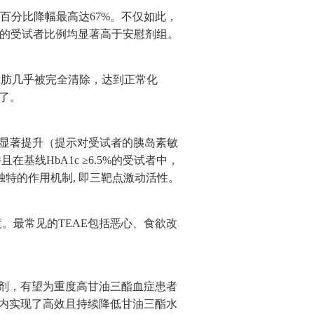
位百分比降幅最高达67%。不仅如此，
%） 的受试者比例均显著高于安慰剂组。
肝脏脂肪几乎被完全清除，达到正常化
加了。
平的显著提升（提示对受试者的胰岛素敏
线HbA1c ≥6.5%的受试者中，
其独特的作用机制, 即三靶点激动活性。
。最常见的TEAE包括恶心、食欲改
三激动剂，有望为重度高甘油三酯血症患者
期间内实现了高效且持续降低甘油三酯水