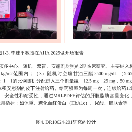
在AHA 2025做开场报告
展的一项多中心、随机、双盲、安慰剂对照的2期临床研究。主要纳入
/m2范围内；（3）随机时空腹甘油三酯≥500 mg/dL （5.65 mmo
：1：1的比例随机分配进入三个剂量组：12.5 mg，25 mg，5
4或等体积安慰剂的皮下注射给药。给药频率为每周一次，连续给药
安全性和耐受性，通过MRI-PDFF评估的肝脏脂肪含量变化
代谢指标：如体重、糖化血红蛋白（HbA1c）、尿酸、脂联素
图4. DR10624-201研究的设计