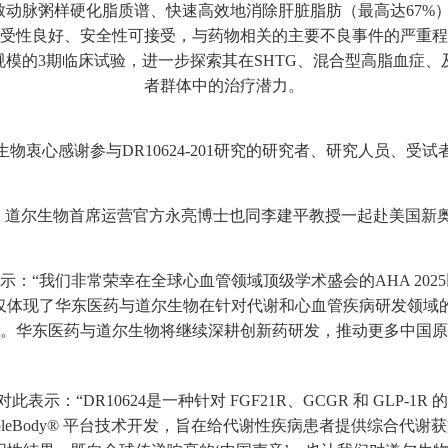
项致动脉粥样硬化脂质谱、快速高效地消除肝脏脂肪（最高达67
其耐受性良好、安全性可接受，与药物相关的主要不良事件的严重
多大规模的3期临床试验，进一步探索其在SHTG、混合型高脂血症
者群体中的治疗潜力。
生物衷心感谢参与DR10624-201研究的研究者、研究人员、受试
道尔生物首席运营官方永亮博士也同李建平教授一起赴美国新奥尔良
：“我们非常荣幸在全球心血管领域顶级学术盛会的AHA 202
。这不仅体现了华东医药与道尔生物在针对代谢和心血管疾病研发领
。华东医药与道尔生物将继续深耕创新药研发，推动更多中国原
示：“DR10624是一种针对 FGF21R、GCGR 和 GLP-
ltipleBody® 平台技术开发，旨在给代谢性疾病患者提供综合代谢