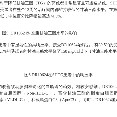
组对于降低甘油三酯（TG）的药效都非常显著且可迅速起效。SHT
试者在整个12周的治疗期内都维持较低的甘油三酯水平。在第12
，中位百分比降幅最高达74.5%。
4对空腹甘油三酯水平的影响
G患者中有显著性的高响应率。接受DR10624治疗后，有89.5%的受
1%的受试者的甘油三酯水平降至150 mg/dL以下（甘油三酯水平
图6.DR10624在SHTG患者中的响应率
佳的改善致动脉粥样硬化的血脂谱的药效。相较安慰剂，DR10
非高密度脂蛋白胆固醇（Non-HDL-C）、富含甘油三酯的脂蛋白胆固
白胆固醇（VLDL-C）、和载脂蛋白C3（ApoC3）。同时，DR10