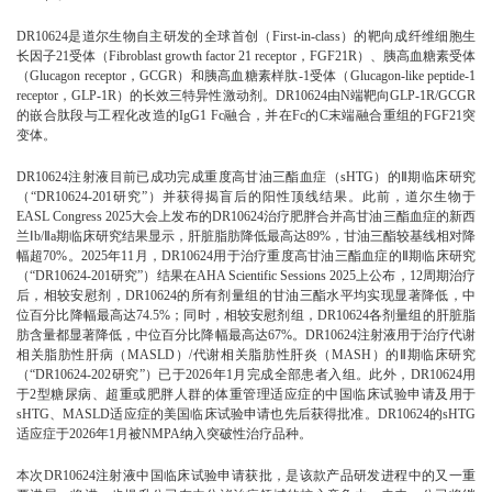
DR10624是道尔生物自主研发的全球首创（First-in-class）的靶向成纤维细胞生
长因子21受体（Fibroblast growth factor 21 receptor，FGF21R）、胰高血糖素受体
（Glucagon receptor，GCGR）和胰高血糖素样肽-1受体（Glucagon-like peptide-1
receptor，GLP-1R）的长效三特异性激动剂。DR10624由N端靶向GLP-1R/GCGR
的嵌合肽段与工程化改造的IgG1 Fc融合，并在Fc的C末端融合重组的FGF21突
变体。
DR10624注射液目前已成功完成重度高甘油三酯血症（sHTG）的Ⅱ期临床研究
（“DR10624-201研究”）并获得揭盲后的阳性顶线结果。此前，道尔生物于
EASL Congress 2025大会上发布的DR10624治疗肥胖合并高甘油三酯血症的新西
兰Ⅰb/Ⅱa期临床研究结果显示，肝脏脂肪降低最高达89%，甘油三酯较基线相对降
幅超70%。2025年11月，DR10624用于治疗重度高甘油三酯血症的Ⅱ期临床研究
（“DR10624-201研究”）结果在AHA Scientific Sessions 2025上公布，12周期治疗
后，相较安慰剂，DR10624的所有剂量组的甘油三酯水平均实现显著降低，中
位百分比降幅最高达74.5%；同时，相较安慰剂组，DR10624各剂量组的肝脏脂
肪含量都显著降低，中位百分比降幅最高达67%。DR10624注射液用于治疗代谢
相关脂肪性肝病（MASLD）/代谢相关脂肪性肝炎（MASH）的Ⅱ期临床研究
（“DR10624-202研究”）已于2026年1月完成全部患者入组。此外，DR10624用
于2型糖尿病、超重或肥胖人群的体重管理适应症的中国临床试验申请及用于
sHTG、MASLD适应症的美国临床试验申请也先后获得批准。DR10624的sHTG
适应症于2026年1月被NMPA纳入突破性治疗品种。
本次DR10624注射液中国临床试验申请获批，是该款产品研发进程中的又一重